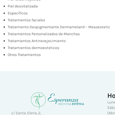
Piel desvitalizada
Específicos
Tratamientos faciales
Tratamiento Despigmentante Dermamelan® – Mesoestetic
Tratamientos Personalizados de Manchas
Tratamientos Antinevejecimiento
Tratamientos dermoesteticos
Otros Tratamientos
Ho
Lune
Sába
(Abr
c/ Santa. Elena, 2,