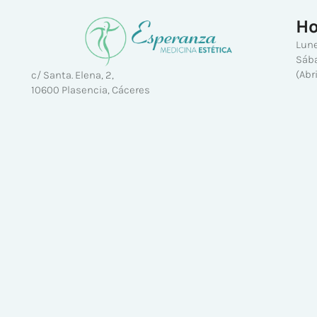
Ho
Lune
Sába
(Abr
c/ Santa. Elena, 2,
10600 Plasencia, Cáceres