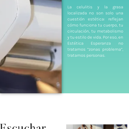
La celulitis y la grasa
localizada no son solo una
cuestión estética: reflejan
cómo funciona tu cuerpo, tu
circulación, tu metabolismo
y tu estilo de vida. Por eso, en
Estética Esperanza no
tratamos “zonas problema”,
tratamos personas.