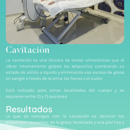
Cavitación
La cavilación es una técnica de ondas ultrasónicas que al
vibrar internamente golpea los adipocitos cambiando su
estado de sólido a liquido y eliminando ese exceso de grasa
en sangre a través de la orina, las heces o el sudor.
Está indicado para zonas localizadas del cuerpo y se
requieren entre 10 y 15 sesiones.
Resultados
Lo que se consigue con la cavilación es destruir los
adipocitos causantes de la grasa localizada y una piel lisa y
más firme