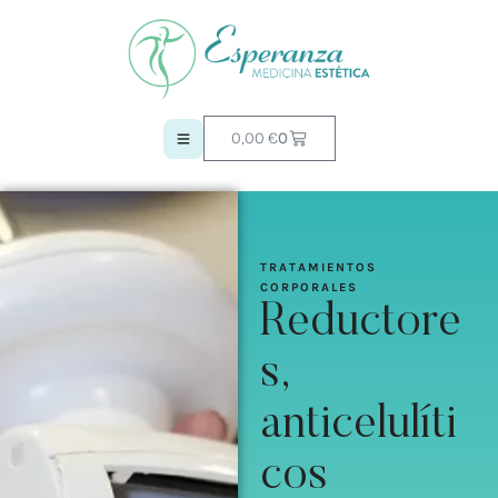
0,00
€
0
TRATAMIENTOS 
CORPORALES
Reductore
s,
anticelulíti
cos