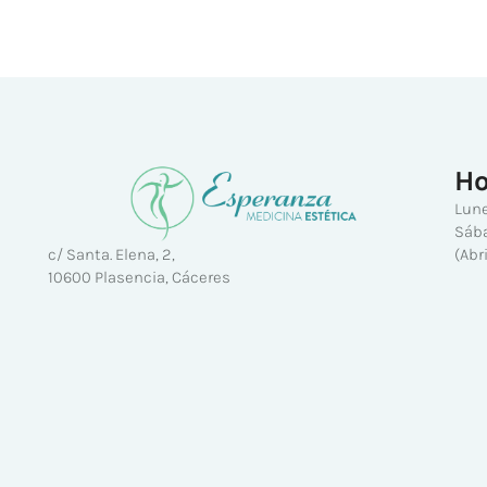
Ho
Lune
Sába
(Abr
c/ Santa. Elena, 2,
10600 Plasencia, Cáceres