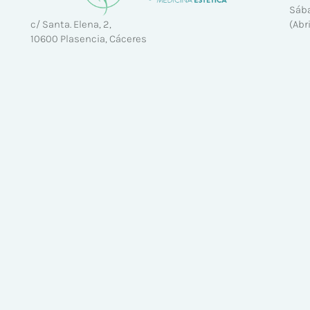
Sába
(Abr
c/ Santa. Elena, 2,
10600 Plasencia, Cáceres