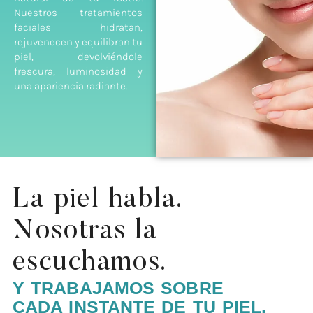
Nuestros tratamientos
faciales hidratan,
rejuvenecen y equilibran tu
piel, devolviéndole
frescura, luminosidad y
una apariencia radiante.
La piel habla.
Nosotras la
escuchamos.
Y TRABAJAMOS SOBRE
CADA INSTANTE DE TU PIEL.