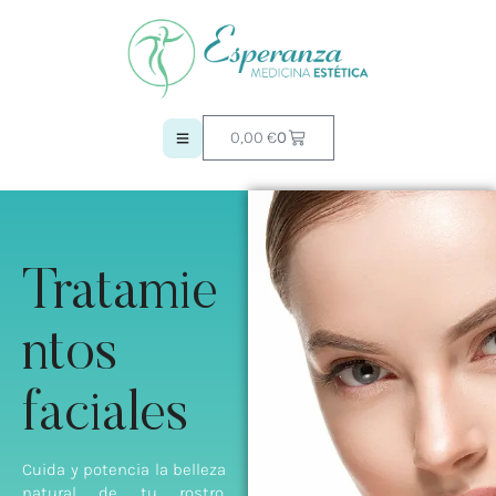
0,00
€
0
Tratamie
ntos
faciales
Cuida y potencia la belleza
natural de tu rostro.