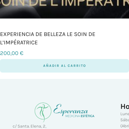
EXPERIENCIA DE BELLEZA LE SOIN DE
L’IMPÉRATRICE
200,00
€
AÑADIR AL CARRITO
Ho
Lune
Sába
(Abr
c/ Santa. Elena, 2,