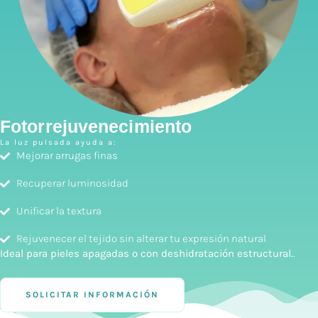
Fotorrejuvenecimiento
La luz pulsada ayuda a:
Mejorar arrugas finas
Recuperar luminosidad
Unificar la textura
Rejuvenecer el tejido sin alterar tu expresión natural
Ideal para pieles apagadas o con deshidratación estructural.
.
SOLICITAR INFORMACIÓN