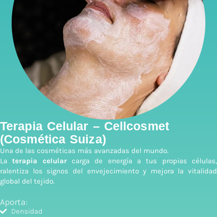
Terapia Celular – Cellcosmet
(Cosmética Suiza)
Una de las cosméticas más avanzadas del mundo.
La
terapia celular
carga de energía a tus propias células
ralentiza los signos del envejecimiento y mejora la vitalidad
global del tejido.
Aporta:
Densidad