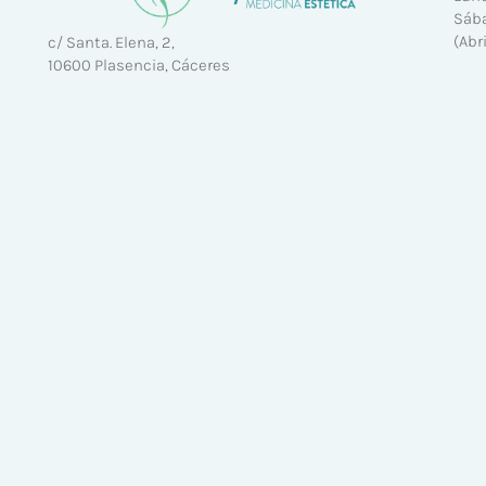
Sába
(Abr
c/ Santa. Elena, 2,
10600 Plasencia, Cáceres