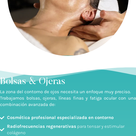
Bolsas & Ojeras
La zona del contorno de ojos necesita un enfoque muy preciso.
Trabajamos bolsas, ojeras, líneas finas y fatiga ocular con una
combinación avanzada de:
Cosmética profesional especializada en contorno
Radiofrecuencias regenerativas
para tensar y estimular
colágeno