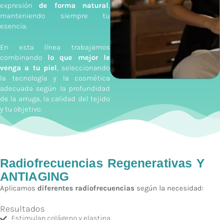
expresión
de forma natural
,
manteniendo siempre tu
esencia.
En esta línea trabajamos
combinando
lo que mejor le
venga a tu piel
, seleccionando
la tecnología y la cosmética
adecuada según la profundidad
de la arruga, la calidad del tejido
y tu objetivo.
Radiofrecuencias Regenerativas Y
ANTIAGING
Aplicamos
diferentes radiofrecuencias
según la necesidad:
Resultados
Estimulan colágeno y elastina