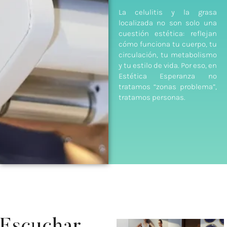
La celulitis y la grasa
localizada no son solo una
cuestión estética: reflejan
cómo funciona tu cuerpo, tu
circulación, tu metabolismo
y tu estilo de vida. Por eso, en
Estética Esperanza no
tratamos “zonas problema”,
tratamos personas.