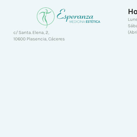
Ho
Lune
Sába
(Abr
c/ Santa. Elena, 2,
10600 Plasencia, Cáceres