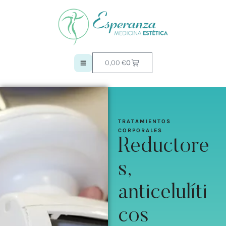
0,00
€
0
TRATAMIENTOS 
CORPORALES
Reductore
s,
anticelulíti
cos