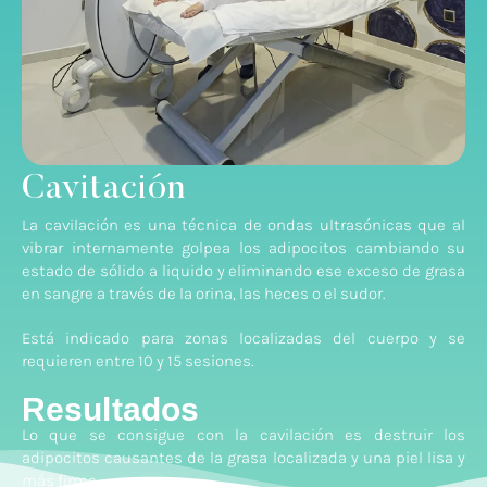
Cavitación
La cavilación es una técnica de ondas ultrasónicas que al
vibrar internamente golpea los adipocitos cambiando su
estado de sólido a liquido y eliminando ese exceso de grasa
en sangre a través de la orina, las heces o el sudor.
Está indicado para zonas localizadas del cuerpo y se
requieren entre 10 y 15 sesiones.
Resultados
Lo que se consigue con la cavilación es destruir los
adipocitos causantes de la grasa localizada y una piel lisa y
más firme