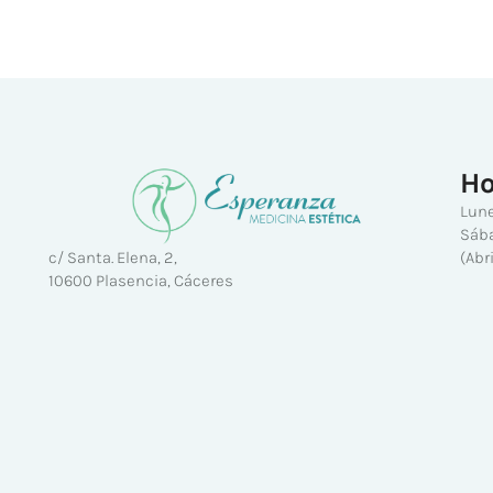
Ho
Lune
Sába
(Abr
c/ Santa. Elena, 2,
10600 Plasencia, Cáceres