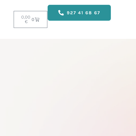
927 41 68 67
0,00
0
€