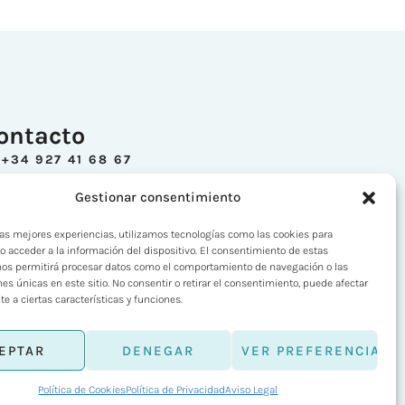
ontacto
+34 927 41 68 67
INFO@ESTETICAESPERANZA.COM
Gestionar consentimiento
 las mejores experiencias, utilizamos tecnologías como las cookies para
o acceder a la información del dispositivo. El consentimiento de estas
nos permitirá procesar datos como el comportamiento de navegación o las
nes únicas en este sitio. No consentir o retirar el consentimiento, puede afectar
 a ciertas características y funciones.
ibilidad
Sitemap
EPTAR
DENEGAR
VER PREFERENCIAS
Política de Cookies
Política de Privacidad
Aviso Legal